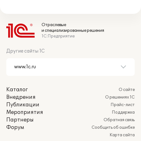
Отраслевые
и специализированные решения
1С:Предприятие
Другие сайты 1С
Каталог
О сайте
Внедрения
О решениях 1С
Публикации
Прайс-лист
Мероприятия
Поддержка
Партнеры
Обратная связь
Форум
Сообщить об ошибке
Карта сайта