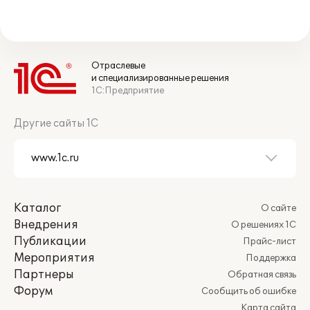
Отраслевые
и специализированные решения
1С:Предприятие
Другие сайты 1С
Каталог
О сайте
Внедрения
О решениях 1С
Публикации
Прайс-лист
Мероприятия
Поддержка
Партнеры
Обратная связь
Форум
Сообщить об ошибке
Карта сайта