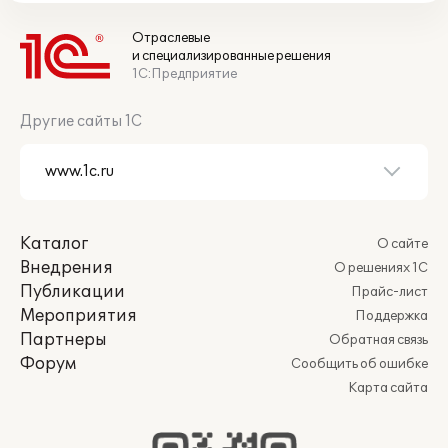
Отраслевые
и специализированные решения
1С:Предприятие
Другие сайты 1С
Каталог
О сайте
Внедрения
О решениях 1С
Публикации
Прайс-лист
Мероприятия
Поддержка
Партнеры
Обратная связь
Форум
Сообщить об ошибке
Карта сайта