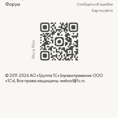
Форум
Сообщить об ошибке
Карта сайта
Мы в Max
© 2011-2026 АО «Группа 1С» (правопреемник ООО
«1С»). Все права защищены.
websol@1c.ru