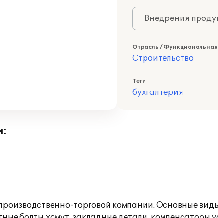
Внедрения продук
Отрасль / Функциональная
Строительство
Теги
бухгалтерия
и:
 производственно-торговой компании. Основные вид
ные болты,хомут, закладные детали, компенсаторы у