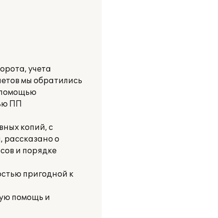
орота, учета
етов мы обратились
с помощью
ью ПП
вных копий, с
, рассказано о
сов и порядке
остью пригодной к
ную помощь и