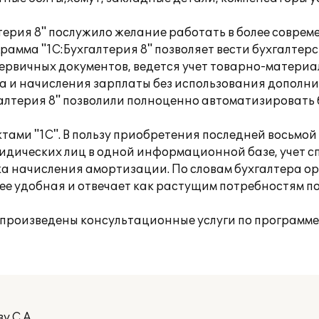
терия 8" послужило желание работать в более соврем
ма "1С:Бухгалтерия 8" позволяет вести бухгалтерск
рвичных документов, ведется учет товарно-материа
а и начисления зарплаты без использования дополн
лтерия 8" позволили полноценно автоматизировать 
тами "1С". В пользу приобретения последней восьмой
ридических лиц в одной информационной базе, учет 
а начисления амортизации. По словам бухгалтера о
лее удобная и отвечает как растущим потребностям п
е произведены консультационные услуги по программе
у С.А.