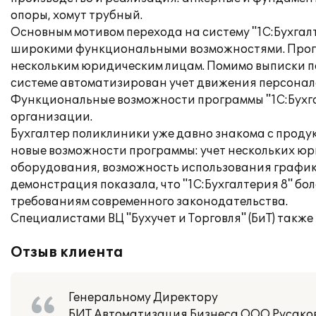
опоры, хомут трубный.
Основным мотивом перехода на систему "1С:Бухгал
широкими функциональными возможностями. Програм
нескольким юридическим лицам. Помимо выписки пе
системе автоматизирован учет движения персонал
Функциональные возможности программы "1С:Бухга
организации.
Бухгалтер поликлиники уже давно знакома с продук
новые возможности программы: учет нескольких ю
оборудования, возможность использования график
демонстрация показала, что "1С:Бухгалтерия 8" бо
требованиям современного законодательства.
Специалистами ВЦ "Бухучет и Торговля" (БиТ) такж
Отзыв клиента
Генеральному Директору
БИТ Автоматизация Бизнеса ООО Русаков