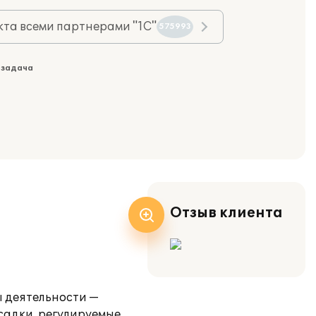
та всеми партнерами "1С"
575993
 задача
Отзыв клиента
ы деятельности —
садки, регулируемые