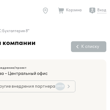
Корзина
Вход
:Бухгалтерия 8"
й компании
К списку
недрение/проект
ва – Центральный офис
ругие внедрения партнера
29151