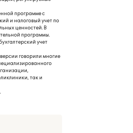
енной программе с
ий и налоговый учет по
льных ценностей. В
ительной программы.
бухгалтерский учет
 версии говорили многие
специализированного
рганизации,
оликлиники, так и
.