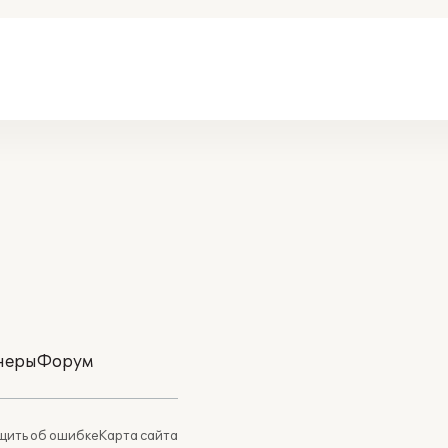
неры
Форум
ить об ошибке
Карта сайта