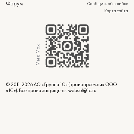
Форум
Сообщить об ошибке
Карта сайта
Мы в Max
© 2011-2026 АО «Группа 1С» (правопреемник ООО
«1С»). Все права защищены.
websol@1c.ru