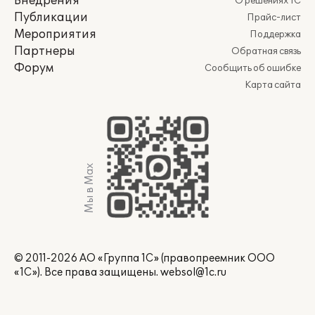
Внедрения
О решениях 1С
Публикации
Прайс-лист
Мероприятия
Поддержка
Партнеры
Обратная связь
Форум
Сообщить об ошибке
Карта сайта
Мы в Max
© 2011-2026 АО «Группа 1С» (правопреемник ООО
«1С»). Все права защищены.
websol@1c.ru