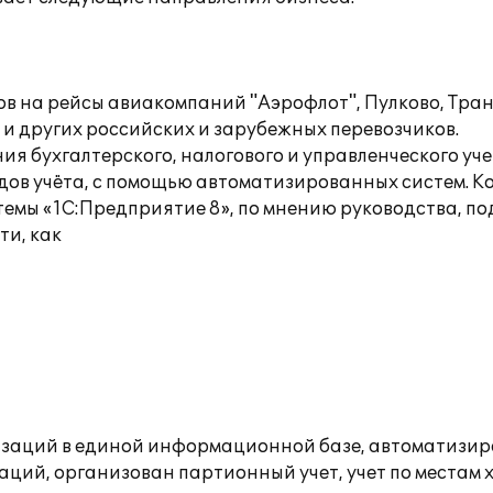
в на рейсы авиакомпаний "Аэрофлот", Пулково, Тра
CSA и других российских и зарубежных перевозчиков.
ия бухгалтерского, налогового и управленческого у
ов учёта, с помощью автоматизированных систем. К
темы «1С:Предприятие 8», по мнению руководства, п
ти, как
изаций в единой информационной базе, автоматизиро
ций, организован партионный учет, учет по местам 