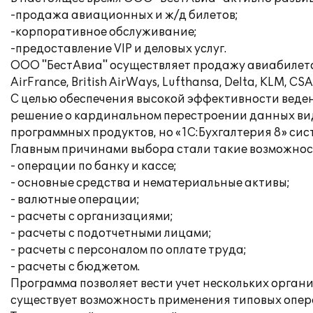
-продажа авиационных и ж/д билетов;
-корпоративное обслуживание;
-предоставление VIP и деловых услуг.
ООО "БестАвиа" осуществляет продажу авиабилето
AirFrance, British AirWays, Lufthansa, Delta, KLM, 
С целью обеспечения высокой эффективности веден
решение о кардинальном перестроении данных вид
программных продуктов, но «1С:Бухгалтерия 8» сис
Главным причинами выбора стали такие возможнос
- операции по банку и кассе;
- основные средства и нематериальные активы;
- валютные операции;
- расчеты с организациями;
- расчеты с подотчетными лицами;
- расчеты с персоналом по оплате труда;
- расчеты с бюджетом.
Программа позволяет вести учет нескольких орган
существует возможность применения типовых опера