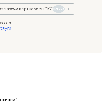
та всеми партнерами "1С"
575993
 задача
слуги
иалинии".