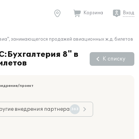
Корзина
Вход
Авиа", занимающегося продажей авиационных ж.д. билетов
С:Бухгалтерия 8" в
К списку
илетов
недрение/проект
ругие внедрения партнера
363