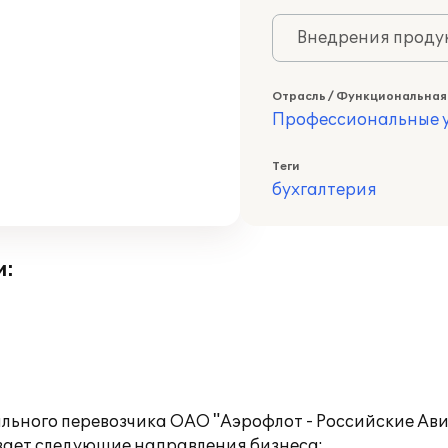
Внедрения продук
Отрасль / Функциональная
Профессиональные у
Теги
бухгалтерия
и:
льного перевозчика ОАО "Аэрофлот - Российские Ав
вает следующие направления бизнеса: