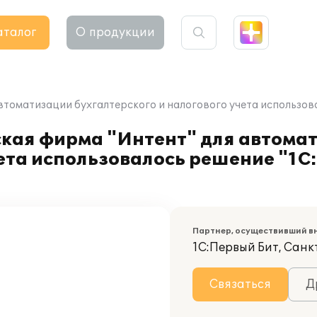
аталог
О продукции
оматизации бухгалтерского и налогового учета использовал
кая фирма "Интент" для автома
чета использовалось решение "1С
Партнер, осуществивший в
1С:Первый Бит, Санк
Связаться
Д