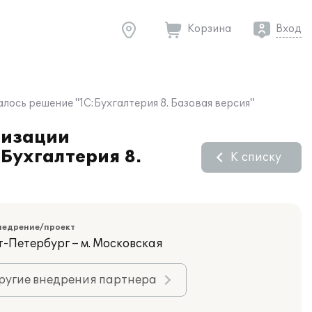
Корзина
Вход
ось решение "1С:Бухгалтерия 8. Базовая версия"
тизации
:Бухгалтерия 8.
К списку
недрение/проект
т-Петербург – м. Московская
ругие внедрения партнера