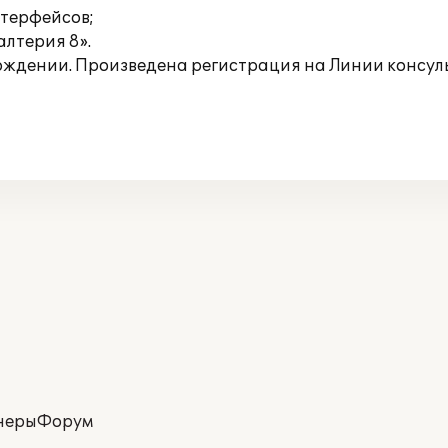
нтерфейсов;
алтерия 8».
ождении. Произведена регистрация на Линии консул
неры
Форум