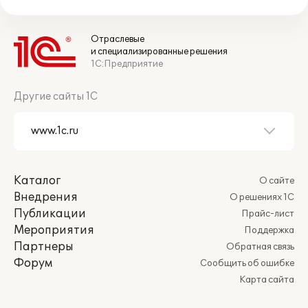
Отраслевые
и специализированные решения
1С:Предприятие
Другие сайты 1С
Каталог
О сайте
Внедрения
О решениях 1С
Публикации
Прайс-лист
Мероприятия
Поддержка
Партнеры
Обратная связь
Форум
Сообщить об ошибке
Карта сайта