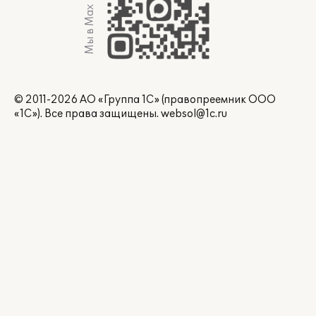
Мы в Max
© 2011-2026 АО «Группа 1С» (правопреемник ООО
«1С»). Все права защищены.
websol@1c.ru