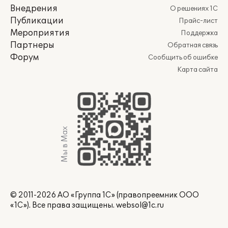
Внедрения
О решениях 1С
Публикации
Прайс-лист
Мероприятия
Поддержка
Партнеры
Обратная связь
Форум
Сообщить об ошибке
Карта сайта
Мы в Max
© 2011-2026 АО «Группа 1С» (правопреемник ООО
«1С»). Все права защищены.
websol@1c.ru