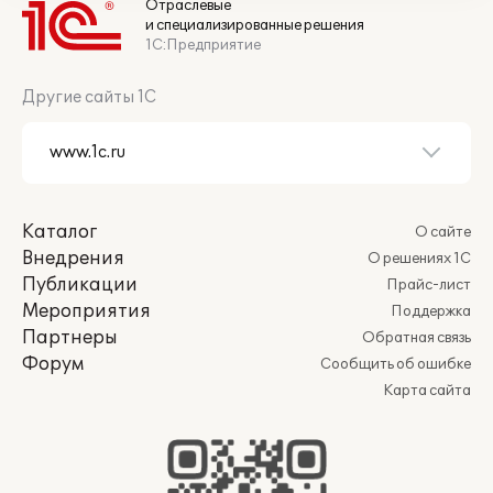
Отраслевые
и специализированные решения
1С:Предприятие
Другие сайты 1С
Каталог
О сайте
Внедрения
О решениях 1С
Публикации
Прайс-лист
Мероприятия
Поддержка
Партнеры
Обратная связь
Форум
Сообщить об ошибке
Карта сайта