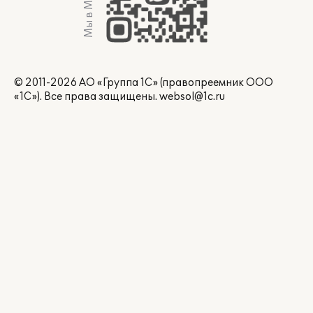
Мы в Max
© 2011-2026 АО «Группа 1С» (правопреемник ООО
«1С»). Все права защищены.
websol@1c.ru