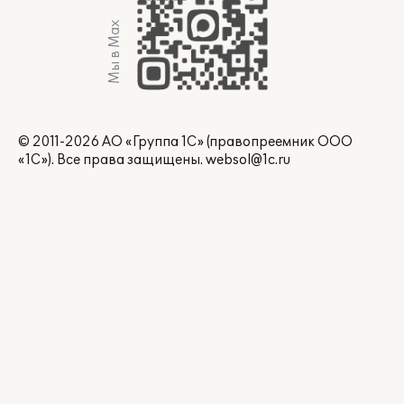
Мы в Max
© 2011-2026 АО «Группа 1С» (правопреемник ООО
«1С»). Все права защищены.
websol@1c.ru