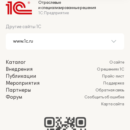
Отраслевые
и специализированные решения
1С:Предприятие
Другие сайты 1С
Каталог
О сайте
Внедрения
О решениях 1С
Публикации
Прайс-лист
Мероприятия
Поддержка
Партнеры
Обратная связь
Форум
Сообщить об ошибке
Карта сайта