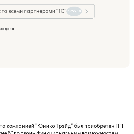
та всеми партнерами "1С"
575930
 задача
чета компанией "Юнико Трэйд" был приобретен ПП
тие 8" по своим функциональным возможностям