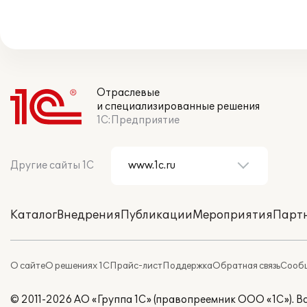
Отраслевые
и специализированные решения
1С:Предприятие
Другие сайты 1С
Каталог
Внедрения
Публикации
Мероприятия
Парт
О сайте
О решениях 1С
Прайс-лист
Поддержка
Обратная связь
Сообщ
© 2011-2026 АО «Группа 1С» (правопреемник ООО «1С»). 