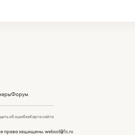
неры
Форум
ить об ошибке
Карта сайта
Все права защищены.
websol@1c.ru