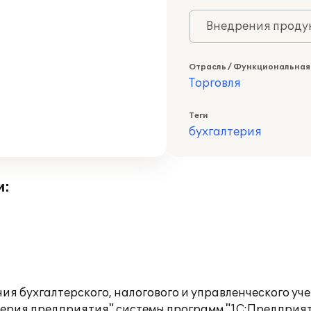
Внедрения продук
Отрасль / Функциональная
Торговля
Теги
бухгалтерия
и:
ия бухгалтерского, налогового и управленческого у
лтерия предприятия" системы программ "1С:Предприя