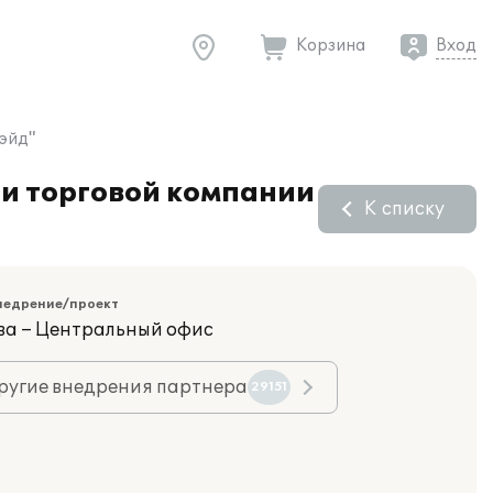
Корзина
Вход
эйд"
ти торговой компании
К списку
недрение/проект
ва – Центральный офис
ругие внедрения партнера
29151