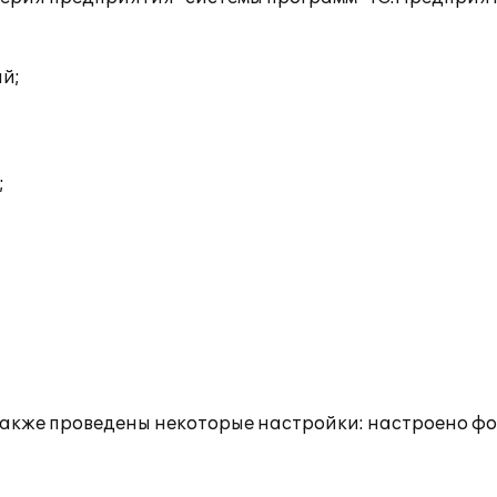
ий;
;
и также проведены некоторые настройки: настроено 