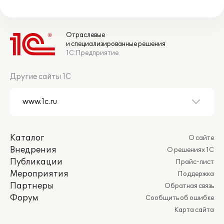
Отраслевые
и специализированные решения
1С:Предприятие
Другие сайты 1С
Каталог
О сайте
Внедрения
О решениях 1С
Публикации
Прайс-лист
Мероприятия
Поддержка
Партнеры
Обратная связь
Форум
Сообщить об ошибке
Карта сайта