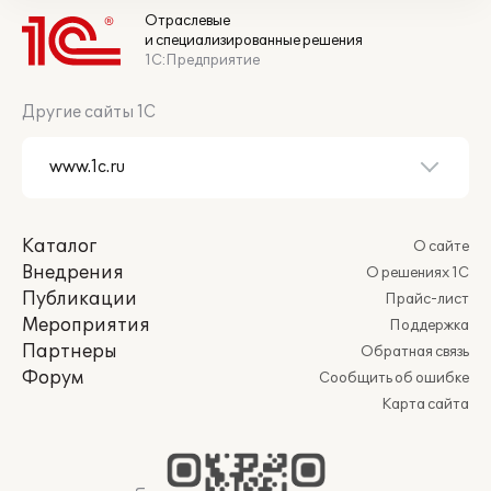
Отраслевые
и специализированные решения
1С:Предприятие
Другие сайты 1С
Каталог
О сайте
Внедрения
О решениях 1С
Публикации
Прайс-лист
Мероприятия
Поддержка
Партнеры
Обратная связь
Форум
Сообщить об ошибке
Карта сайта