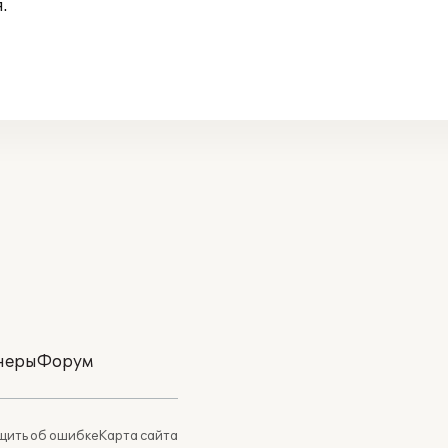
.
неры
Форум
ить об ошибке
Карта сайта