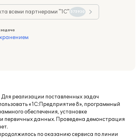
та всеми партнерами "1С"
575930
 задача
охранением
. Для реализации поставленных задач
ользовать «1С:Предприятие 8», программный
граммного обеспечения, установке
нии первичных данных. Проведена демонстрация
ет.
продолжилось по оказанию сервиса по линии