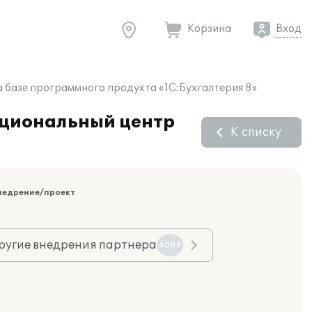
Корзина
Вход
 базе программного продукта «1С:Бухгалтерия 8»
ациональный центр
К списку
недрение/проект
ругие внедрения партнера
6003