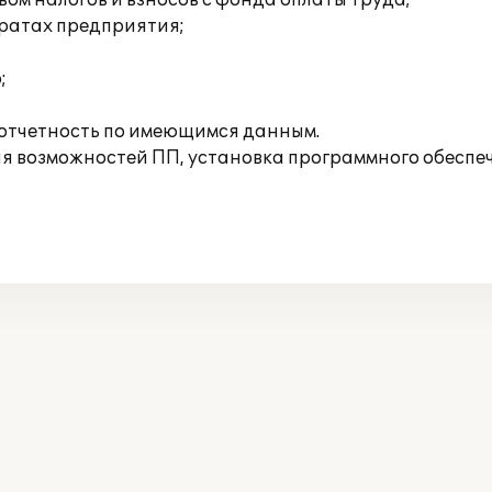
ом налогов и взносов с фонда оплаты труда;
тратах предприятия;
;
отчетность по имеющимся данным.
 возможностей ПП, установка программного обеспече