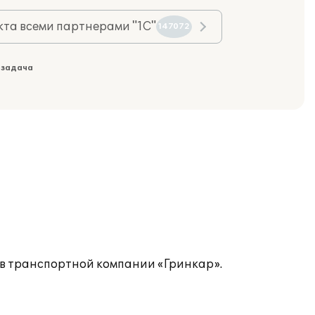
та всеми партнерами "1С"
147072
 задача
 в транспортной компании «Гринкар».