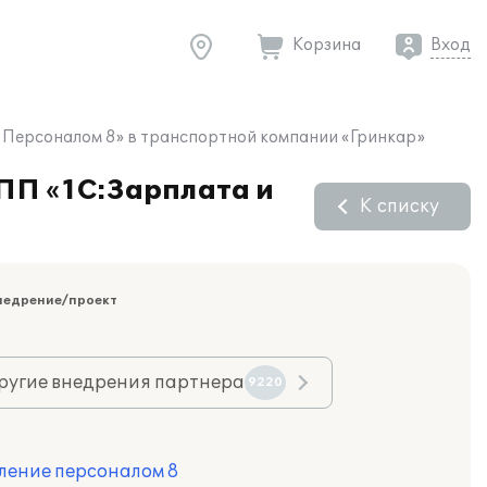
Корзина
Вход
е Персоналом 8» в транспортной компании «Гринкар»
 ПП «1С:Зарплата и
К списку
»
недрение/проект
ругие внедрения партнера
9220
ление персоналом 8