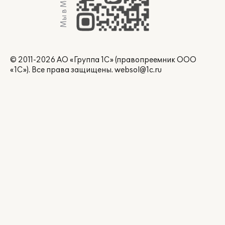
Мы в Max
© 2011-2026 АО «Группа 1С» (правопреемник ООО
«1С»). Все права защищены.
websol@1c.ru