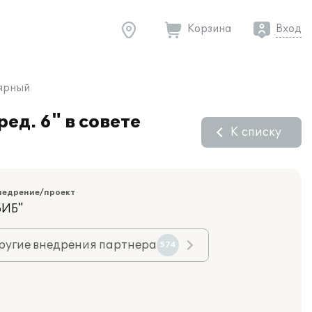
Корзина
Вход
лярный
д. 6" в совете
К списку
недрение/проект
БИБ"
ругие внедрения партнера
574