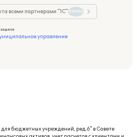
та всеми партнерами "1С"
575993
 задача
муниципальное управление
для бюджетных учреждений, ред.6" в Совете
инансовых активов, учет расчетов с клиентами и