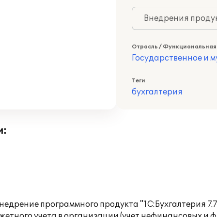
Внедрения продук
Отрасль / Функциональная
Государственное и 
Теги
бухгалтерия
и:
дрение программного продукта "1С:Бухгалтерия 7.7 
етного учета в организации (учет нефинансовых и ф