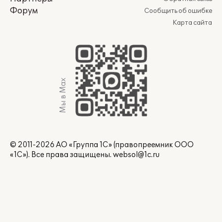
Форум
Сообщить об ошибке
Карта сайта
Мы в Max
© 2011-2026 АО «Группа 1С» (правопреемник ООО
«1С»). Все права защищены.
websol@1c.ru