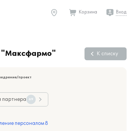
Корзина
Вход
О "Максфармо"
К списку
недрение/проект
я партнера
69
ление персоналом 8