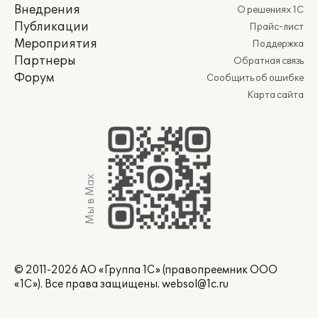
Внедрения
О решениях 1С
Публикации
Прайс-лист
Мероприятия
Поддержка
Партнеры
Обратная связь
Форум
Сообщить об ошибке
Карта сайта
Мы в Max
© 2011-2026 АО «Группа 1С» (правопреемник ООО
«1С»). Все права защищены.
websol@1c.ru