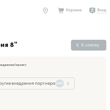
Корзина
Вход
ия 8"
К списку
недрение/проект
ругие внедрения партнера
1483