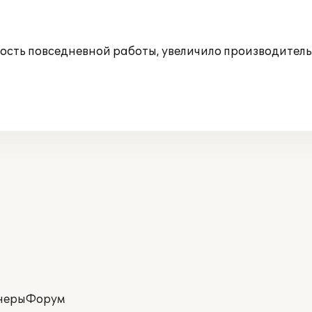
ость повседневной работы, увеличило производительн
неры
Форум