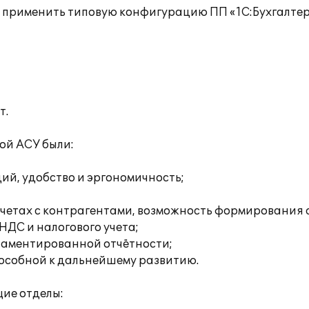
но применить типовую конфигурацию ПП «1С:Бухгалте
т.
ой АСУ были:
ий, удобство и эргономичность;
етах с контрагентами, возможность формирования а
НДС и налогового учета;
ламентированной отчётности;
особной к дальнейшему развитию.
ие отделы: