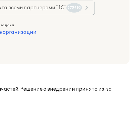
та всеми партнерами "1С"
575993
 задача
е организации
частей. Решение о внедрении принято из-за