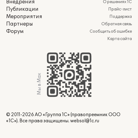
Внедрения
О решениях 1С
Публикации
Прайс-лист
Мероприятия
Поддержка
Партнеры
Обратная связь
Форум
Сообщить об ошибке
Карта сайта
Мы в Max
© 2011-2026 АО «Группа 1С» (правопреемник ООО
«1С»). Все права защищены.
websol@1c.ru