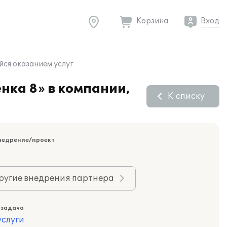
Корзина
Вход
ся оказанием услуг
нка 8» в компании,
К списку
недрение/проект
ругие внедрения партнера
 задача
слуги