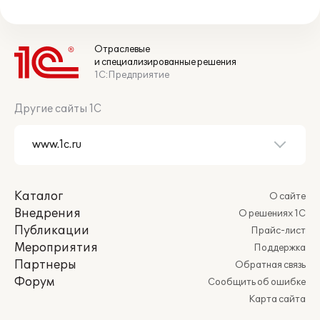
Отраслевые
и специализированные решения
1С:Предприятие
Другие сайты 1С
Каталог
О сайте
Внедрения
О решениях 1С
Публикации
Прайс-лист
Мероприятия
Поддержка
Партнеры
Обратная связь
Форум
Сообщить об ошибке
Карта сайта