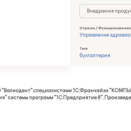
Внедрения продук
Отрасль / Функциональная
Управление здраво
Теги
бухгалтерия
ООО "Валиодент" специалистами 1С:Франчайзи "КОМП
я" системы программ "1С:Предприятие 8". Произведе