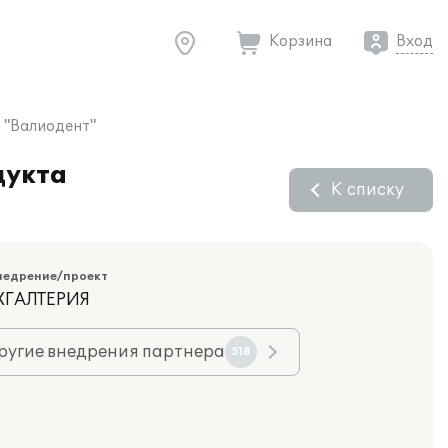
Корзина
Вход
 "Валиодент"
дукта
К списку
недрение/проект
ХГАЛТЕРИЯ
ругие внедрения партнера
518