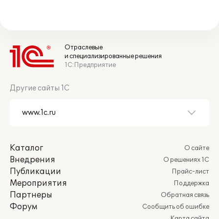
Отраслевые
и специализированные решения
1С:Предприятие
Другие сайты 1С
Каталог
О сайте
Внедрения
О решениях 1С
Публикации
Прайс-лист
Мероприятия
Поддержка
Партнеры
Обратная связь
Форум
Сообщить об ошибке
Карта сайта