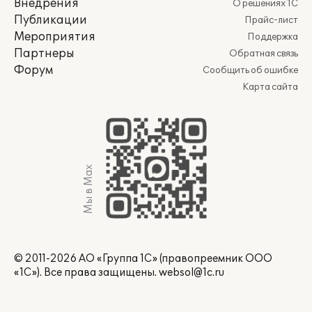
Внедрения
О решениях 1С
Публикации
Прайс-лист
Мероприятия
Поддержка
Партнеры
Обратная связь
Форум
Сообщить об ошибке
Карта сайта
Мы в Max
© 2011-2026 АО «Группа 1С» (правопреемник ООО
«1С»). Все права защищены.
websol@1c.ru