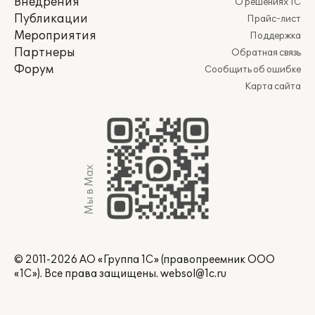
Внедрения
О решениях 1С
Публикации
Прайс-лист
Мероприятия
Поддержка
Партнеры
Обратная связь
Форум
Сообщить об ошибке
Карта сайта
Мы в Max
© 2011-2026 АО «Группа 1С» (правопреемник ООО
«1С»). Все права защищены.
websol@1c.ru