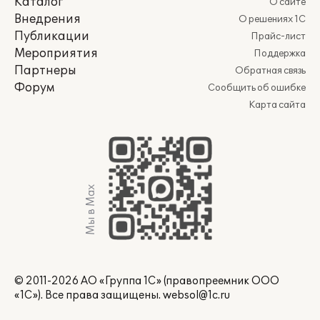
Каталог
О сайте
Внедрения
О решениях 1С
Публикации
Прайс-лист
Мероприятия
Поддержка
Партнеры
Обратная связь
Форум
Сообщить об ошибке
Карта сайта
Мы в Max
© 2011-2026 АО «Группа 1С» (правопреемник ООО
«1С»). Все права защищены.
websol@1c.ru