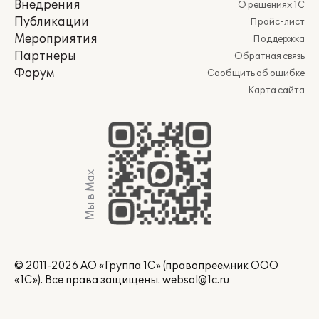
Внедрения
О решениях 1С
Публикации
Прайс-лист
Мероприятия
Поддержка
Партнеры
Обратная связь
Форум
Сообщить об ошибке
Карта сайта
Мы в Max
© 2011-2026 АО «Группа 1С» (правопреемник ООО
«1С»). Все права защищены.
websol@1c.ru