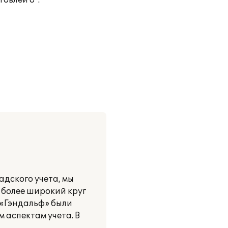
овлей 8".
адского учета, мы
 более широкий круг
 «Гэндальф» были
аспектам учета. В