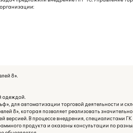
адач предложили внедрение ПП "1С:Управление торг
 организации:
лей 8».
й одеждой.
ф», для автоматизации торговой деятельности и скл
влей 8», которая позволяет реализовать значительно
й версией. В процессе внедрения, специалистами ГК
ммного продукта и оказаны консультации по разным 