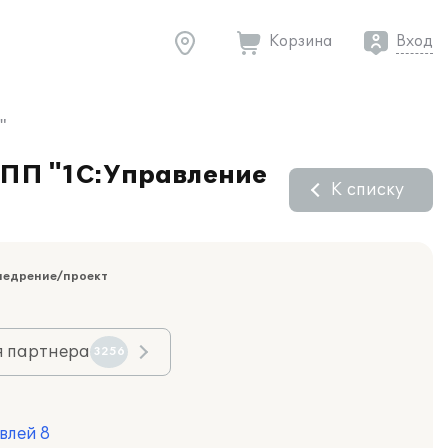
Корзина
Вход
"
е ПП "1С:Управление
К списку
недрение/проект
я партнера
3256
влей 8