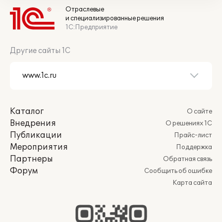
Отраслевые
и специализированные решения
1С:Предприятие
Другие сайты 1С
Каталог
О сайте
Внедрения
О решениях 1С
Публикации
Прайс-лист
Мероприятия
Поддержка
Партнеры
Обратная связь
Форум
Сообщить об ошибке
Карта сайта