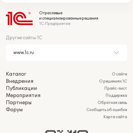
Отраслевые
и специализированные решения
1С:Предприятие
Другие сайты 1С
Каталог
О сайте
Внедрения
О решениях 1С
Публикации
Прайс-лист
Мероприятия
Поддержка
Партнеры
Обратная связь
Форум
Сообщить об ошибке
Карта сайта