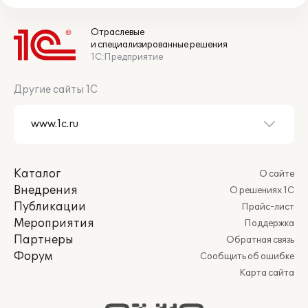
Отраслевые
и специализированные решения
1С:Предприятие
Другие сайты 1С
Каталог
О сайте
Внедрения
О решениях 1С
Публикации
Прайс-лист
Мероприятия
Поддержка
Партнеры
Обратная связь
Форум
Сообщить об ошибке
Карта сайта