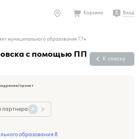
Корзина
Вход
ет муниципального образования 7.7»
ловска с помощью ПП
К списку
недрение/проект
я партнера
8
льного образования 8