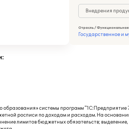
Внедрения продук
Отрасль / Функциональная
Государственное и 
и:
 образования» системы программ "1С:Предприятие 7
етной росписи по доходам и расходам. На основани
чнение лимитов бюджетных обязательств; выделение,