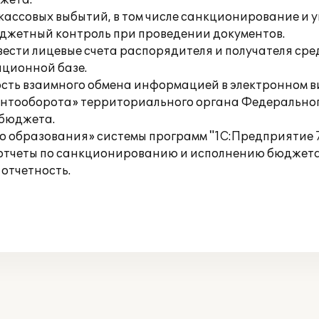
жета.
 кассовых выбытий, в том числе санкционирование и 
джетный контроль при проведении документов.
ести лицевые счета распорядителя и получателя ср
ционной базе.
ость взаимного обмена информацией в электронном 
ментооборота» территориального органа Федерально
 бюджета.
образования» системы программ "1С:Предприятие 7.
отчеты по санкционированию и исполнению бюджета
отчетность.