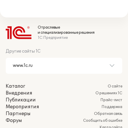
Отраслевые
и специализированные решения
1С:Предприятие
Другие сайты 1С
Каталог
О сайте
Внедрения
О решениях 1С
Публикации
Прайс-лист
Мероприятия
Поддержка
Партнеры
Обратная связь
Форум
Сообщить об ошибке
Карта сайта