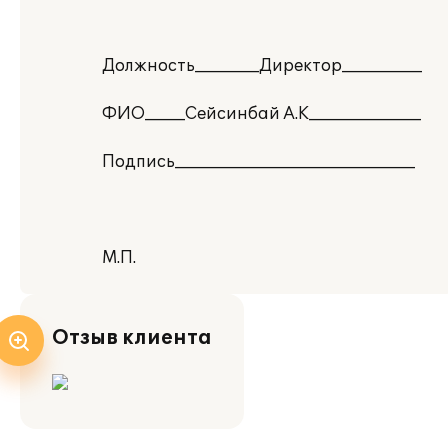
Должность________Директор__________
ФИО_____Сейсинбай А.К______________
Подпись______________________________
М.П.
Отзыв клиента