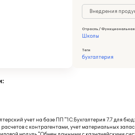
Внедрения продук
Отрасль / Функциональная
Школы
Теги
бухгалтерия
и:
ерский учет на базе ПП "1С:Бухгалтерия 7.7 для бю
 расчетов с контрагентами, учет материальных запасо
е типовой модуль "Обмен данными с казначейскими си