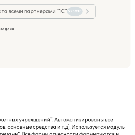
та всеми партнерами "1С"
575930
 задача
джетных учреждений". Автоматизированы все
в, основные средства и т.д). Используется модуль
стемами". Все формы отчетности формируются и