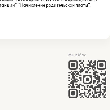
танций", "Начисление родительской платы".
Мы в Max