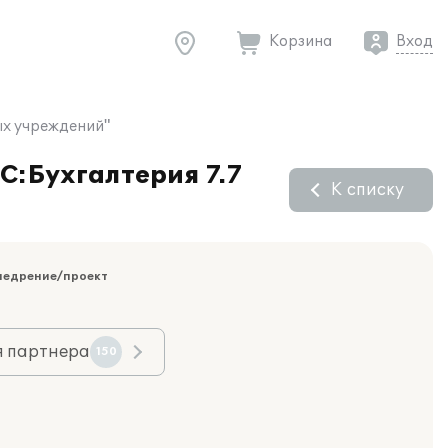
Корзина
Вход
ых учреждений"
С:Бухгалтерия 7.7
К списку
недрение/проект
я партнера
150