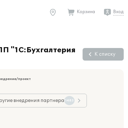
Корзина
Вход
ПП "1С:Бухгалтерия
К списку
недрение/проект
ругие внедрения партнера
1483