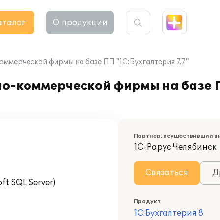
аталог
О продукции
ммерческой фирмы на базе ПП "1С:Бухгалтерия 7.7"
о-коммерческой фирмы на базе 
Партнер, осуществивший в
1С-Рарус Челябинск
Связаться
Д
t SQL Server)
Продукт
1С:Бухгалтерия 8