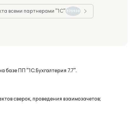
та всеми партнерами "1С"
575930
базе ПП "1С:Бухгалтерия 7.7".
ктов сверок, проведения взаимозачетов;