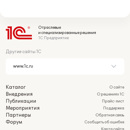
Отраслевые
и специализированные решения
1С:Предприятие
Другие сайты 1С
Каталог
О сайте
Внедрения
О решениях 1С
Публикации
Прайс-лист
Мероприятия
Поддержка
Партнеры
Обратная связь
Форум
Сообщить об ошибке
Карта сайта