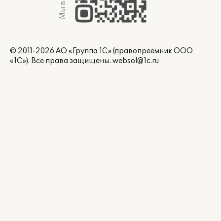
Мы в Max
© 2011-2026 АО «Группа 1С» (правопреемник ООО
«1С»). Все права защищены.
websol@1c.ru