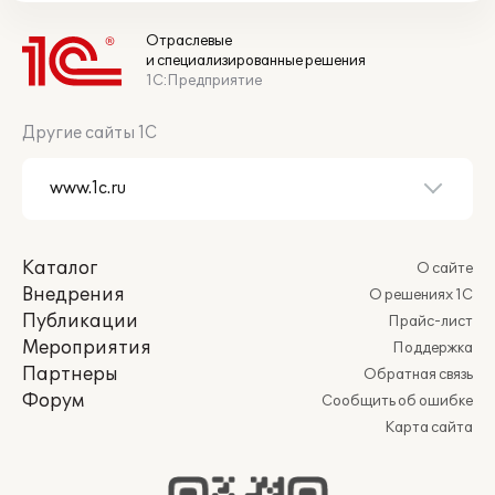
Отраслевые
и специализированные решения
1С:Предприятие
Другие сайты 1С
Каталог
О сайте
Внедрения
О решениях 1С
Публикации
Прайс-лист
Мероприятия
Поддержка
Партнеры
Обратная связь
Форум
Сообщить об ошибке
Карта сайта