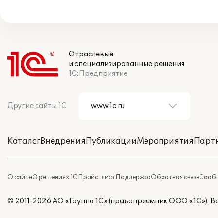
Отраслевые
и специализированные решения
1С:Предприятие
Другие сайты 1С
Каталог
Внедрения
Публикации
Мероприятия
Парт
О сайте
О решениях 1С
Прайс-лист
Поддержка
Обратная связь
Сообщ
© 2011-2026 АО «Группа 1С» (правопреемник ООО «1С»). 