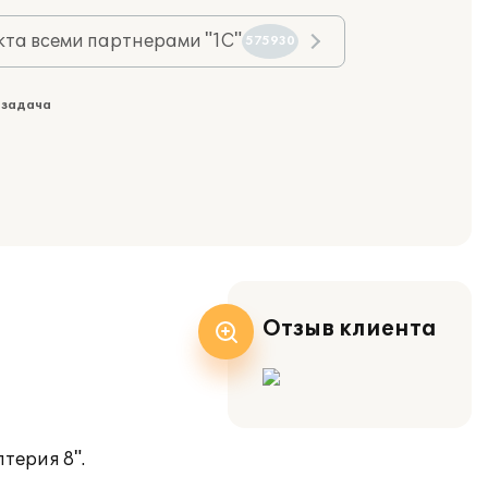
та всеми партнерами "1С"
575930
 задача
Отзыв клиента
терия 8".