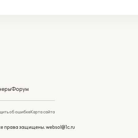
неры
Форум
ить об ошибке
Карта сайта
Все права защищены.
websol@1c.ru