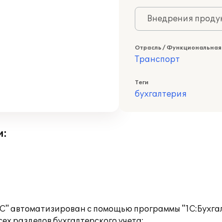
Внедрения продук
Отрасль / Функциональная
Транспорт
Теги
бухгалтерия
и:
С" автоматизирован с помощью программы "1С:Бухгал
ех разделов бухгалтерского учета: