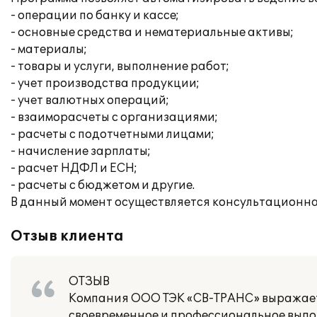
- операции по банку и кассе;
- основные средства и нематериальные активы;
- материалы;
- товары и услуги, выполнение работ;
- учет производства продукции;
- учет валютных операций;
- взаиморасчеты с организациями;
- расчеты с подотчетными лицами;
- начисление зарплаты;
- расчет НДФЛ и ЕСН;
- расчеты с бюджетом и другие.
В данный момент осуществляется консультационн
Отзыв клиента
ОТЗЫВ
Компания ООО ТЭК «СВ-ТРАНС» выражает
своевременное и профессиональное выпол