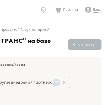
Корзина
Вход
продукта "1С:Бухгалтерия 8"
-ТРАНС" на базе
К списку
недрение/проект
ругие внедрения партнера
795