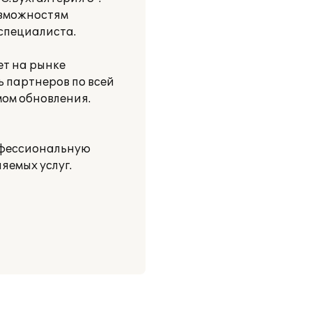
озможностям
специалиста.
ет на рынке
ь партнеров по всей
мом обновления.
офессиональную
яемых услуг.