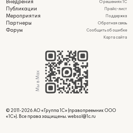
Внедрения
О решениях 1С
Публикации
Прайс-лист
Мероприятия
Поддержка
Партнеры
Обратная связь
Форум
Сообщить об ошибке
Карта сайта
Мы в Max
© 2011-2026 АО «Группа 1С» (правопреемник ООО
«1С»). Все права защищены.
websol@1c.ru