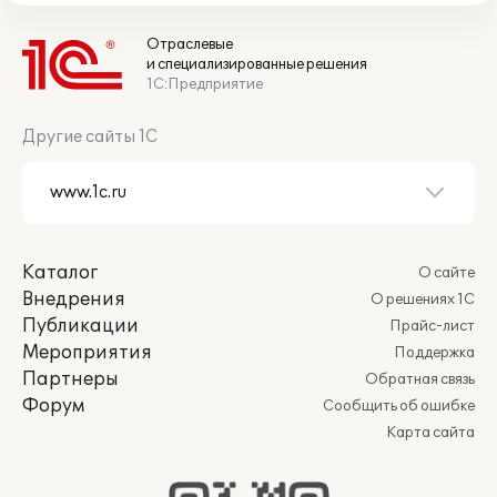
Отраслевые
и специализированные решения
1С:Предприятие
Другие сайты 1С
Каталог
О сайте
Внедрения
О решениях 1С
Публикации
Прайс-лист
Мероприятия
Поддержка
Партнеры
Обратная связь
Форум
Сообщить об ошибке
Карта сайта