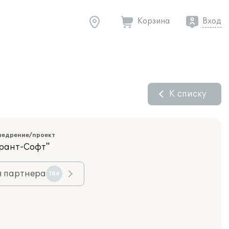
Корзина
Вход
К списку
недрение/проект
арант-Софт"
я партнера
186