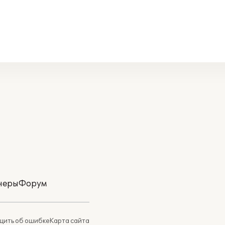
неры
Форум
ить об ошибке
Карта сайта