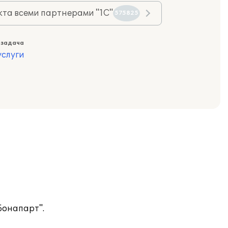
та всеми партнерами "1С"
575825
 задача
слуги
Бонапарт".